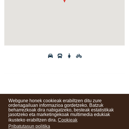
Webgune honek cookieak erabiltzen ditu zure
ordenagailuan informazioa gordetzeko. Batzuk
beharrezkoak dira nabigatzeko, besteak estatistikak
Kontaktuak
Erabilera baldintzak
Lege oharra
Berriak
jasotzeko eta marketingekoak multimedia edukiak
ikusteko erabiltzen dira.
Cookieak
Zure iritzia
Pribatutasun politika