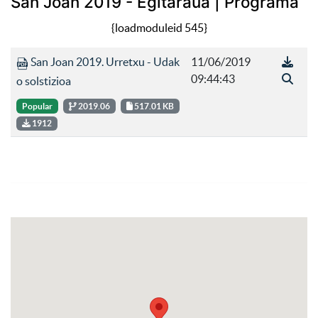
San Joan 2019 - Egitaraua | Programa
{loadmoduleid 545}
San Joan 2019. Urretxu - Udak
11/06/2019
09:44:43
o solstizioa
Popular
2019.06
517.01 KB
1912