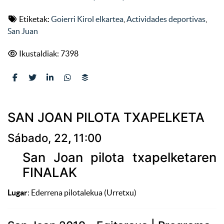
Etiketak:
Goierri Kirol elkartea
,
Actividades deportivas
,
San Juan
Ikustaldiak: 7398
SAN JOAN PILOTA TXAPELKETA
Sábado, 22
,
11:00
San Joan pilota txapelketaren
FINALAK
Lugar
: Ederrena pilotalekua (Urretxu)