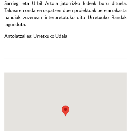
Sarriegi eta Urbil Artola jatorrizko kideak buru dituela.
Taldearen ondarea ospatzen duen proiektuak bere arrakasta
handiak zuzenean interpretatuko ditu Urretxuko Bandak
lagunduta.
Antolatzailea: Urretxuko Udala