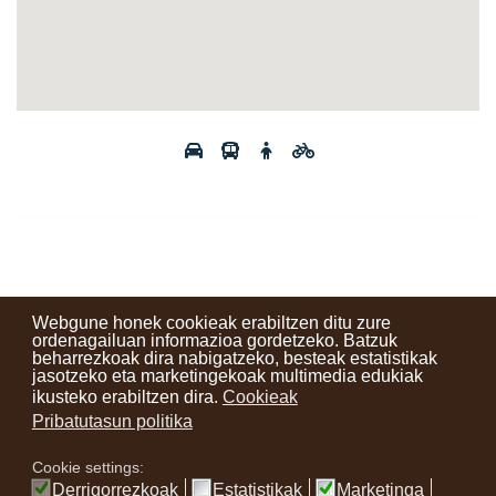
Webgune honek cookieak erabiltzen ditu zure
ordenagailuan informazioa gordetzeko. Batzuk
beharrezkoak dira nabigatzeko, besteak estatistikak
Kontaktuak
Erabilera baldintzak
Lege oharra
Berriak
jasotzeko eta marketingekoak multimedia edukiak
ikusteko erabiltzen dira.
Cookieak
Zure iritzia
Pribatutasun politika
Cookie settings:
instagram
facebook
youtube
Derrigorrezkoak
Estatistikak
Marketinga