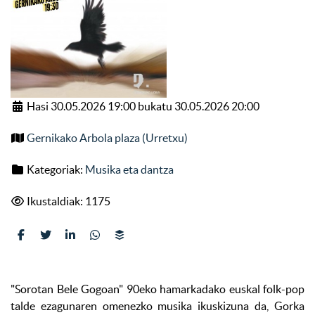
Hasi 30.05.2026 19:00 bukatu 30.05.2026 20:00
Gernikako Arbola plaza (Urretxu)
Kategoriak:
Musika eta dantza
Ikustaldiak: 1175
"Sorotan Bele Gogoan" 90eko hamarkadako euskal folk-pop
talde ezagunaren omenezko musika ikuskizuna da, Gorka