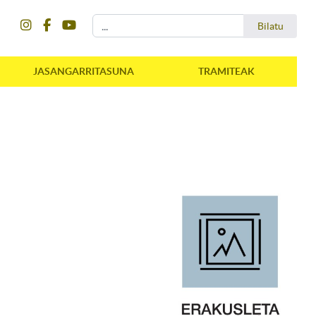
instagram
facebook
youtube
Bilatu
Bilatu
JASANGARRITASUNA
TRAMITEAK