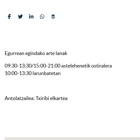
Egurrean egindako arte lanak
09:30-13:30/15:00-21:00 astelehenetik ostiralera
10:00-13:30 larunbatetan
Antolatzailea: Txiribi elkartea