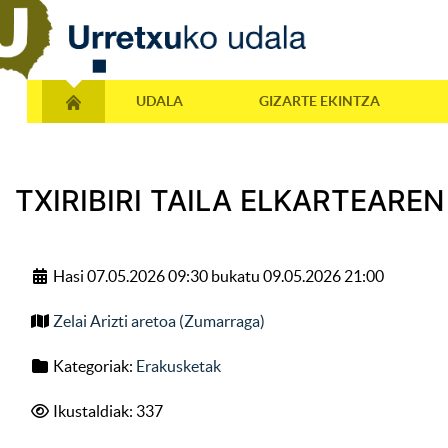
UDALA
GIZARTE EKINTZA
TXIRIBIRI TAILA ELKARTEARE
Hasi 07.05.2026 09:30 bukatu 09.05.2026 21:00
Zelai Arizti aretoa (Zumarraga)
Kategoriak:
Erakusketak
Ikustaldiak: 337