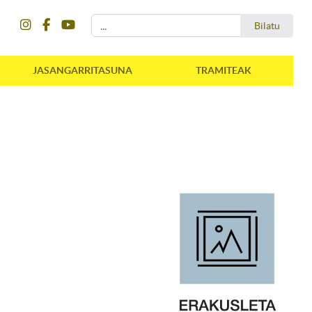
instagram
facebook
youtube
Bilatu
Bilatu
JASANGARRITASUNA
TRAMITEAK