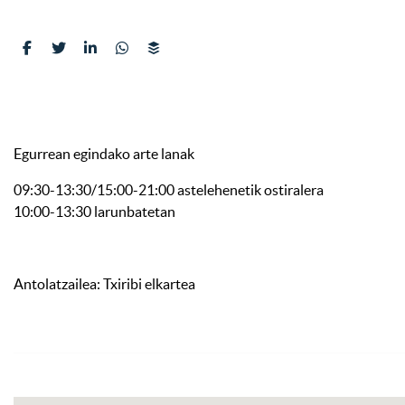
Egurrean egindako arte lanak
09:30-13:30/15:00-21:00 astelehenetik ostiralera
10:00-13:30 larunbatetan
Antolatzailea: Txiribi elkartea