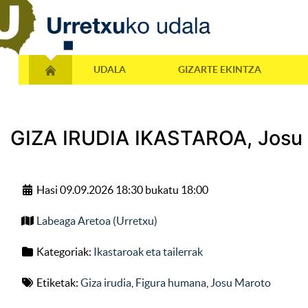
UDALA
GIZARTE EKINTZA
GIZA IRUDIA IKASTAROA, Josu 
Hasi 09.09.2026 18:30 bukatu 18:00
Labeaga Aretoa (Urretxu)
Kategoriak:
Ikastaroak eta tailerrak
Etiketak:
Giza irudia
,
Figura humana
,
Josu Maroto