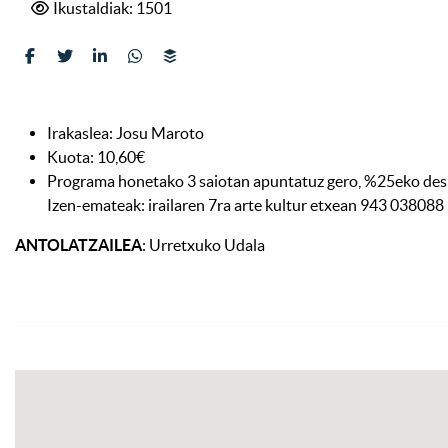
Ikustaldiak: 1501
Irakaslea: Josu Maroto
Kuota: 10,60€
Programa honetako 3 saiotan apuntatuz gero, %25eko de
Izen-emateak: irailaren 7ra arte kultur etxean 943 038088
ANTOLATZAILEA
: Urretxuko Udala