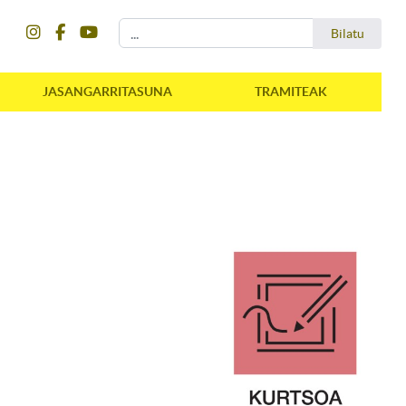
instagram
facebook
youtube
Bilatu
Bilatu
JASANGARRITASUNA
TRAMITEAK