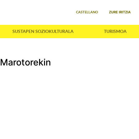
Select your language
ZURE IRITZIA
CASTELLANO
SUSTAPEN SOZIOKULTURALA
TURISMOA
Marotorekin