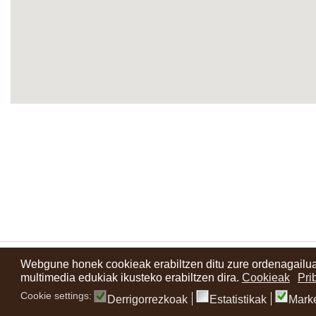
Webgune honek cookieak erabiltzen ditu zure ordenagailua
Kontaktuak
Erabilera baldintzak
Lege oharra
Berriak
Zure i
multimedia edukiak ikusteko erabiltzen dira.
Cookieak
Pri
Cookie settings:
Derrigorrezkoak
Estatistikak
Mark