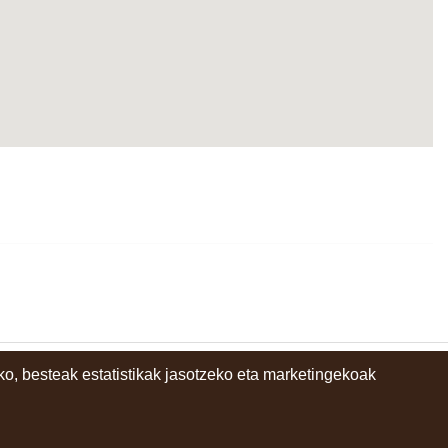
o, besteak estatistikak jasotzeko eta marketingekoak
instagram
facebook
youtube