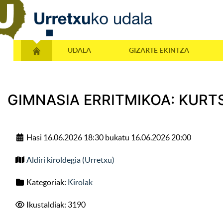
UDALA
GIZARTE EKINTZA
GIMNASIA ERRITMIKOA: KURT
Hasi 16.06.2026 18:30 bukatu 16.06.2026 20:00
Aldiri kiroldegia (Urretxu)
Kategoriak:
Kirolak
Ikustaldiak: 3190