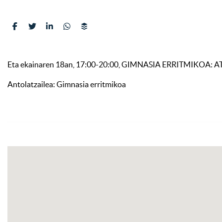
Eta ekainaren 18an, 17:00-20:00, GIMNASIA ERRITMIKOA: ATE 
Antolatzailea: Gimnasia erritmikoa