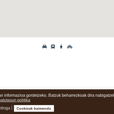
n informazioa gordetzeko. Batzuk beharrezkoak dira nabigatzek
ritzia
batutasun politika
etinga
Cookieak baimendu