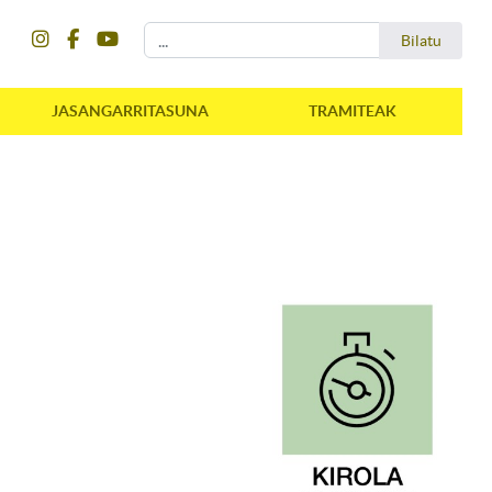
instagram
facebook
youtube
Bilatu
Bilatu
JASANGARRITASUNA
TRAMITEAK