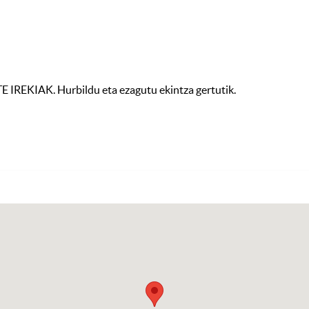
IREKIAK. Hurbildu eta ezagutu ekintza gertutik.