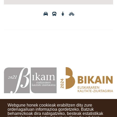
Webgune honek cookieak erabiltzen ditu zure
ordenagailuan informazioa gordetzeko. Batzuk
beharrezkoak dira nabigatzeko, besteak estatistikak