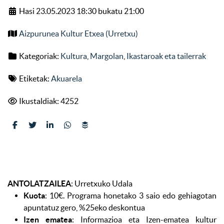
Hasi 23.05.2023 18:30 bukatu 21:00
Aizpurunea Kultur Etxea (Urretxu)
Kategoriak:
Kultura
,
Margolan
,
Ikastaroak eta tailerrak
Etiketak:
Akuarela
Ikustaldiak: 4252
ANTOLATZAILEA
: Urretxuko Udala
Kuota
: 10€. Programa honetako 3 saio edo gehiagotan
apuntatuz gero, %25eko deskontua
Izen ematea
: Informazioa eta Izen-ematea kultur