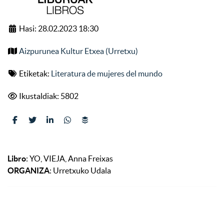
Hasi: 28.02.2023 18:30
Aizpurunea Kultur Etxea (Urretxu)
Etiketak:
Literatura de mujeres del mundo
Ikustaldiak: 5802
Libro
: YO, VIEJA, Anna Freixas
ORGANIZA
: Urretxuko Udala