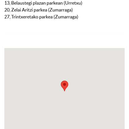
13, Belaustegi plazan parkean (Urretxu)
20, Zelai Aritzi parkea (Zumarraga)
27, Trintxeretako parkea (Zumarraga)