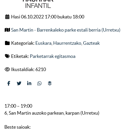
Hasi 06.10.2022 17:00 bukatu 18:00
San Martin - Barrenkaleko parke estali berria (Urretxu)
Kategoriak:
Euskara
,
Haurrentzako
,
Gazteak
Etiketak:
Parketarrak egitasmoa
Ikustaldiak: 6210
17:00 – 19:00
6, San Martin auzoko parkean, karpan (Urretxu)
Beste saioak: