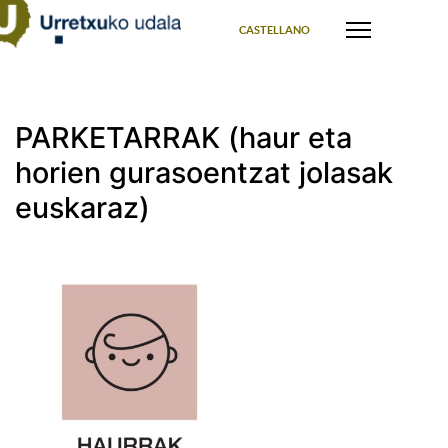
Select your language
CASTELLANO
PARKETARRAK (haur eta
horien gurasoentzat jolasak
euskaraz)