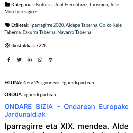
Kategoriak:
Kultura
,
Udal-Herriabiziz
,
Turismoa
,
Jose
Mari Iparragirre
Etiketak:
Iparragirre 2020
,
Aldapa Taberna
,
Goiko Kale
Taberna
,
Ezkurra Taberna
,
Navarro Taberna
Ikustaldiak: 7228
EGUNA
: 4 eta 25, igandeak. Eguerdi partean
ORDUA
: eguerdi partean
ONDARE BIZIA - Ondarean Europako
Jardunaldiak
Iparragirre eta XIX. mendea. Alde