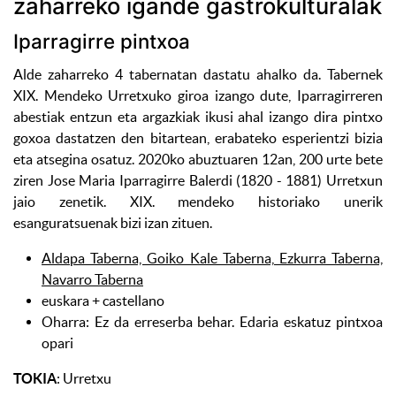
zaharreko igande gastrokulturalak
Iparragirre pintxoa
Alde zaharreko 4 tabernatan dastatu ahalko da. Tabernek
XIX. Mendeko Urretxuko giroa izango dute, Iparragirreren
abestiak entzun eta argazkiak ikusi ahal izango dira pintxo
goxoa dastatzen den bitartean, erabateko esperientzi bizia
eta atsegina osatuz. 2020ko abuztuaren 12an, 200 urte bete
ziren Jose Maria Iparragirre Balerdi (1820 - 1881) Urretxun
jaio zenetik. XIX. mendeko historiako unerik
esanguratsuenak bizi izan zituen.
Aldapa Taberna, Goiko Kale Taberna, Ezkurra Taberna,
Navarro Taberna
euskara + castellano
Oharra: Ez da erreserba behar. Edaria eskatuz pintxoa
opari
TOKIA
: Urretxu