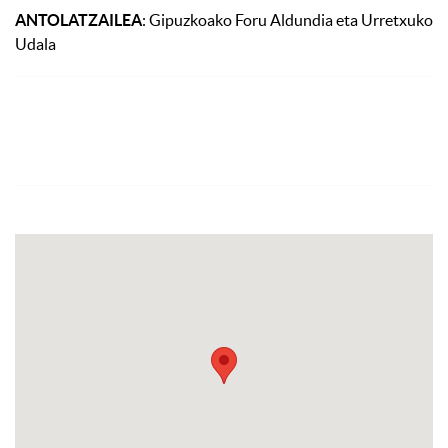
ANTOLATZAILEA
: Gipuzkoako Foru Aldundia eta Urretxuko
Udala