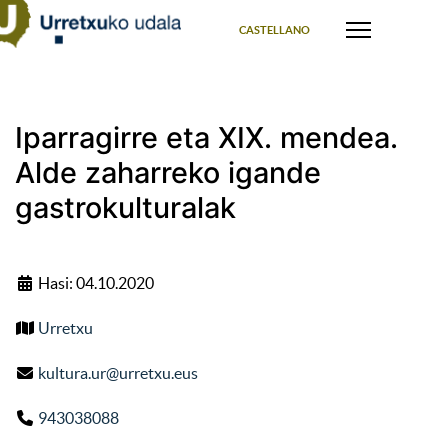
Select your language
CASTELLANO
Iparragirre eta XIX. mendea.
Alde zaharreko igande
gastrokulturalak
Hasi: 04.10.2020
Urretxu
kultura.ur@urretxu.eus
943038088