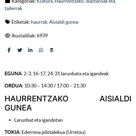
Kategoriak:
Kultura
,
Haurrentzako
,
Ikastaroak eta
tailerrak
Etiketak:
haurrak
,
Aisialdi gunea
Ikustaldiak: 6939
EGUNA
: 2-3, 16-17, 24, 31 larunbata eta igandeak
ORDUA
: 10:30 – 14:30 / 17:00 – 21:30
HAURRENTZAKO AISIALDI
GUNEA
Larunbat eta igandetan
TOKIA
: Ederrena pilotalekua (Urretxu)