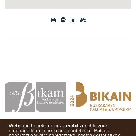
Webgune honek cookieak erabiltzen ditu zure
ordenagailuan informazioa gordetzeko. Batzuk
beharrezkoak dira nabigatzeko, besteak estatistikak