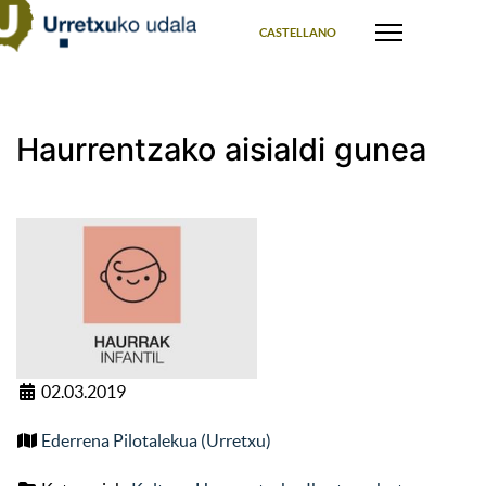
Select your language
CASTELLANO
Haurrentzako aisialdi gunea
02.03.2019
Ederrena Pilotalekua (Urretxu)