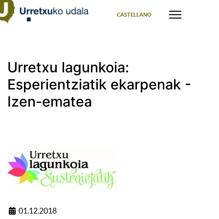
Select your language
CASTELLANO
Urretxu lagunkoia:
Esperientziatik ekarpenak -
Izen-ematea
01.12.2018