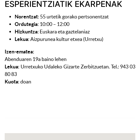
ESPERIENTZIATIK EKARPENAK
Norentzat
: 55 urtetik gorako pertsonentzat
Ordutegia
: 10:00 – 12:00
Hizkuntza
: Euskara eta gaztelaniaz
Lekua
: Aizpurunea kultur etxea (Urretxu)
Izen-ematea:
Abenduaren 19a baino lehen
Lekua
: Urretxuko Udaleko Gizarte Zerbitzuetan. Tel.: 943 03
80 83
Kuota
: doan