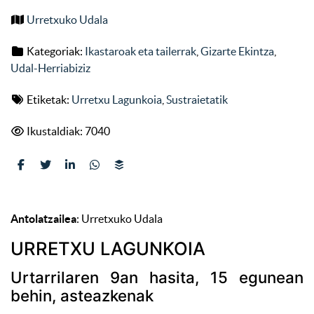
Urretxuko Udala
Kategoriak:
Ikastaroak eta tailerrak
,
Gizarte Ekintza
,
Udal-Herriabiziz
Etiketak:
Urretxu Lagunkoia
,
Sustraietatik
Ikustaldiak: 7040
Antolatzailea
: Urretxuko Udala
URRETXU LAGUNKOIA
Urtarrilaren 9an hasita, 15 egunean
behin, asteazkenak