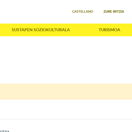
Select your language
ZURE IRITZIA
CASTELLANO
SUSTAPEN SOZIOKULTURALA
TURISMOA
ritzia