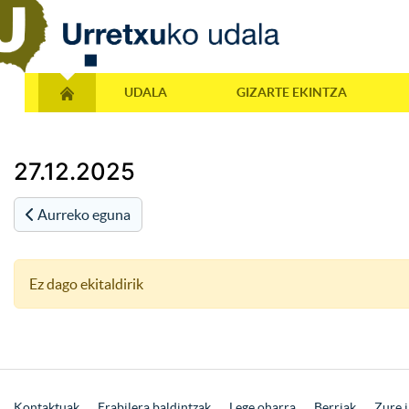
UDALA
GIZARTE EKINTZA
27.12.2025
Aurreko eguna
Ez dago ekitaldirik
Kontaktuak
Erabilera baldintzak
Lege oharra
Berriak
Zure i