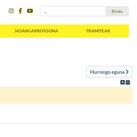
instagram
facebook
youtube
Bilatu
Bilatu
JASANGARRITASUNA
TRAMITEAK
Hurrengo eguna
instagram
facebook
youtube