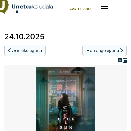
Select your language
CASTELLANO
24.10.2025
Aurreko eguna
Hurrengo eguna