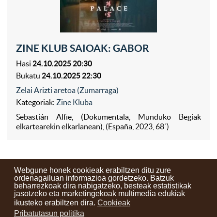
ZINE KLUB SAIOAK: GABOR
Hasi
24.10.2025 20:30
Bukatu
24.10.2025 22:30
Zelai Arizti aretoa (Zumarraga)
Kategoriak:
Zine Kluba
Sebastián Alfie, (Dokumentala, Munduko Begiak
elkartearekin elkarlanean), (España, 2023, 68´)
Webgune honek cookieak erabiltzen ditu zure
ordenagailuan informazioa gordetzeko. Batzuk
beharrezkoak dira nabigatzeko, besteak estatistikak
Kontaktuak
Erabilera baldintzak
Lege oharra
Berriak
jasotzeko eta marketingekoak multimedia edukiak
ikusteko erabiltzen dira.
Cookieak
Zure iritzia
Pribatutasun politika