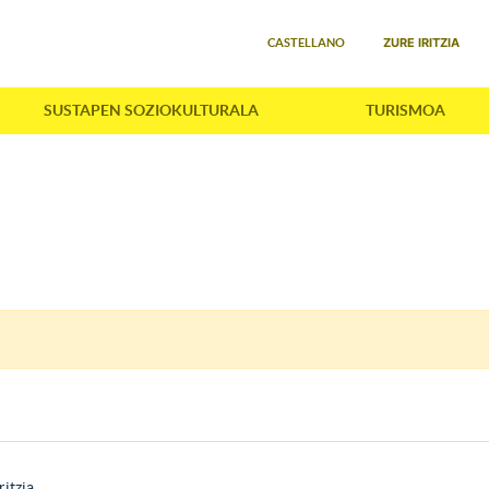
Select your language
ZURE IRITZIA
CASTELLANO
SUSTAPEN SOZIOKULTURALA
TURISMOA
ritzia