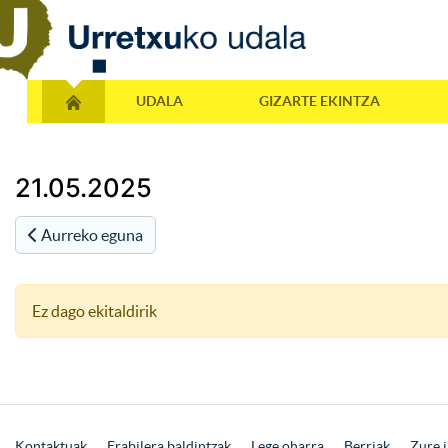
UDALA
GIZARTE EKINTZA
21.05.2025
Aurreko eguna
Ez dago ekitaldirik
Kontaktuak
Erabilera baldintzak
Lege oharra
Berriak
Zure i