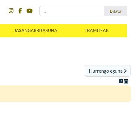
instagram
facebook
youtube
Bilatu
Bilatu
JASANGARRITASUNA
TRAMITEAK
Hurrengo eguna
instagram
facebook
youtube