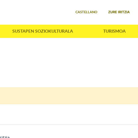
Select your language
ZURE IRITZIA
CASTELLANO
SUSTAPEN SOZIOKULTURALA
TURISMOA
ritzia