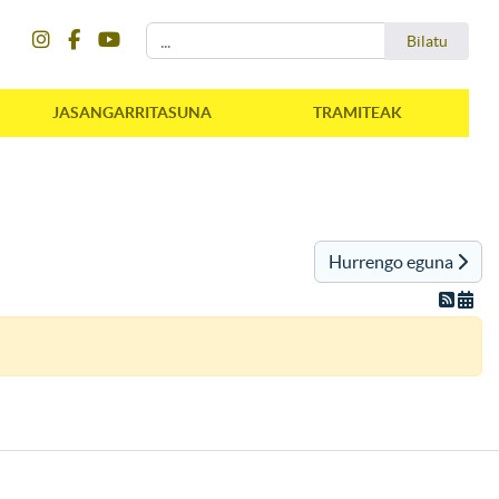
instagram
facebook
youtube
Bilatu
Bilatu
JASANGARRITASUNA
TRAMITEAK
Hurrengo eguna
instagram
facebook
youtube