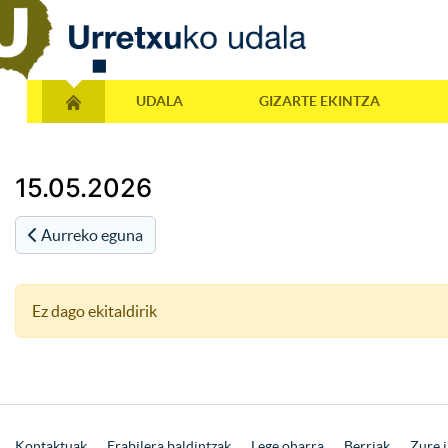
UDALA
GIZARTE EKINTZA
15.05.2026
Aurreko eguna
Ez dago ekitaldirik
Kontaktuak
Erabilera baldintzak
Lege oharra
Berriak
Zure i