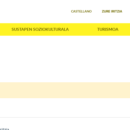
Select your language
ZURE IRITZIA
CASTELLANO
SUSTAPEN SOZIOKULTURALA
TURISMOA
ritzia