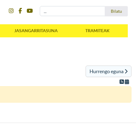
instagram
facebook
youtube
Bilatu
Bilatu
JASANGARRITASUNA
TRAMITEAK
Hurrengo eguna
instagram
facebook
youtube