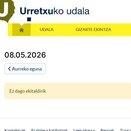
UDALA
GIZARTE EKINTZA
08.05.2026
Aurreko eguna
Ez dago ekitaldirik
Kontaktuak
Erabilera baldintzak
Lege oharra
Berriak
Zure i