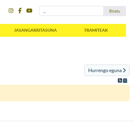
instagram
facebook
youtube
Bilatu
Bilatu
JASANGARRITASUNA
TRAMITEAK
Hurrengo eguna
instagram
facebook
youtube