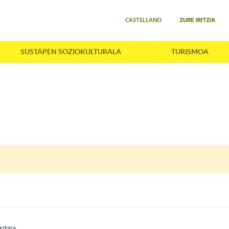
Select your language
ZURE IRITZIA
CASTELLANO
SUSTAPEN SOZIOKULTURALA
TURISMOA
ritzia