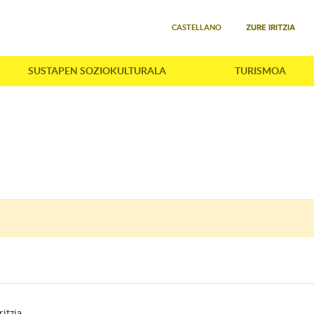
Select your language
ZURE IRITZIA
CASTELLANO
SUSTAPEN SOZIOKULTURALA
TURISMOA
ritzia