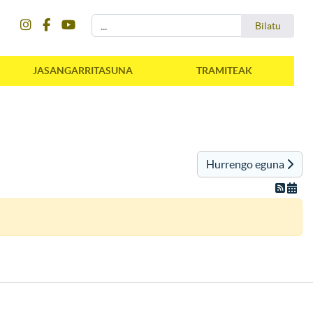
instagram
facebook
youtube
Bilatu
Bilatu
JASANGARRITASUNA
TRAMITEAK
Hurrengo eguna
instagram
facebook
youtube