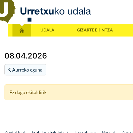
UDALA
GIZARTE EKINTZA
08.04.2026
Aurreko eguna
Ez dago ekitaldirik
Kontaktuak
Erabilera baldintzak
Lege oharra
Berriak
Zure i