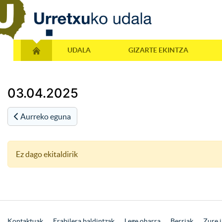
UDALA
GIZARTE EKINTZA
03.04.2025
Aurreko eguna
Ez dago ekitaldirik
Kontaktuak
Erabilera baldintzak
Lege oharra
Berriak
Zure i