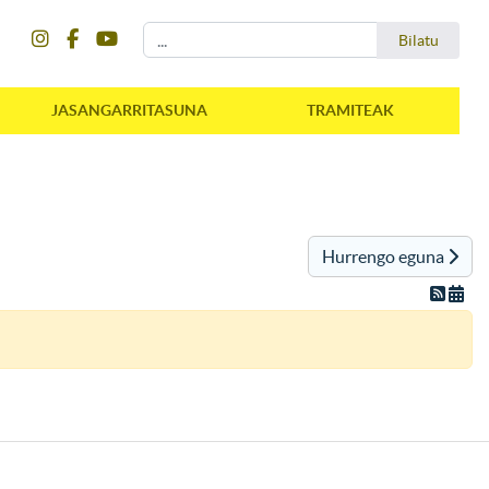
instagram
facebook
youtube
Bilatu
Bilatu
JASANGARRITASUNA
TRAMITEAK
Hurrengo eguna
instagram
facebook
youtube