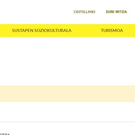
Select your language
ZURE IRITZIA
CASTELLANO
SUSTAPEN SOZIOKULTURALA
TURISMOA
ritzia