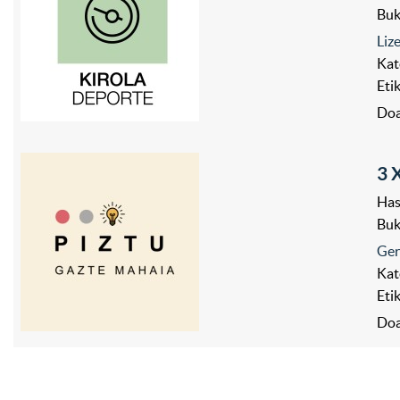
Bu
Liz
Kat
Eti
Doa
3 
Has
Bu
Ger
Kat
Eti
Doa