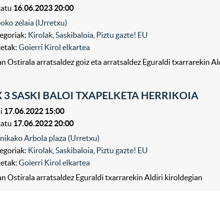
katu
16.06.2023 20:00
eoko zelaia (Urretxu)
egoriak:
Kirolak
,
Saskibaloia
,
Piztu gazte! EU
ketak:
Goierri Kirol elkartea
n Ostirala arratsaldez goiz eta arratsaldez Eguraldi txarrarekin Al
X 3 SASKI BALOI TXAPELKETA HERRIKOIA
i
17.06.2022 15:00
katu
17.06.2022 20:00
nikako Arbola plaza (Urretxu)
egoriak:
Kirolak
,
Saskibaloia
,
Piztu gazte! EU
ketak:
Goierri Kirol elkartea
n Ostirala arratsaldez Eguraldi txarrarekin Aldiri kiroldegian