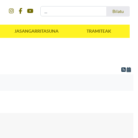
instagram
facebook
youtube
Bilatu
Bilatu
JASANGARRITASUNA
TRAMITEAK