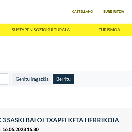
Select your language
ZURE IRITZIA
CASTELLANO
SUSTAPEN SOZIOKULTURALA
TURISMOA
Gehitu iragazkia
Berritu
X 3 SASKI BALOI TXAPELKETA HERRIKOIA
i
16.06.2023 16:30