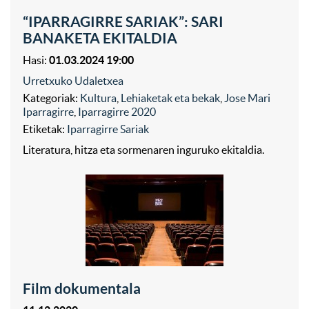
“IPARRAGIRRE SARIAK”: SARI
BANAKETA EKITALDIA
Hasi:
01.03.2024 19:00
Urretxuko Udaletxea
Kategoriak:
Kultura
,
Lehiaketak eta bekak
,
Jose Mari
Iparragirre
,
Iparragirre 2020
Etiketak:
Iparragirre Sariak
Literatura, hitza eta sormenaren inguruko ekitaldia.
Film dokumentala