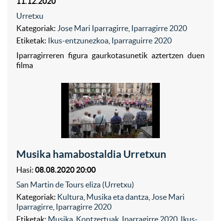
11.12.2020
Urretxu
Kategoriak:
Jose Mari Iparragirre
,
Iparragirre 2020
Etiketak:
Ikus-entzunezkoa
,
Iparraguirre 2020
Iparragirreren figura gaurkotasunetik aztertzen duen
filma
Musika hamabostaldia Urretxun
Hasi:
08.08.2020 20:00
San Martin de Tours eliza (Urretxu)
Kategoriak:
Kultura
,
Musika eta dantza
,
Jose Mari
Iparragirre
,
Iparragirre 2020
Etiketak:
Musika
,
Kontzertuak
,
Iparragirre 2020
,
Ikus-