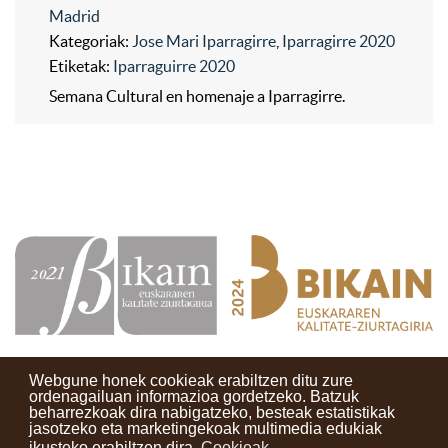
Madrid
Kategoriak:
Jose Mari Iparragirre
,
Iparragirre 2020
Etiketak:
Iparraguirre 2020
Semana Cultural en homenaje a Iparragirre.
Webgune honek cookieak erabiltzen ditu zure
ordenagailuan informazioa gordetzeko. Batzuk
beharrezkoak dira nabigatzeko, besteak estatistikak
Kontaktuak
Erabilera baldintzak
Lege oharra
Berriak
jasotzeko eta marketingekoak multimedia edukiak
ikusteko erabiltzen dira.
Cookieak