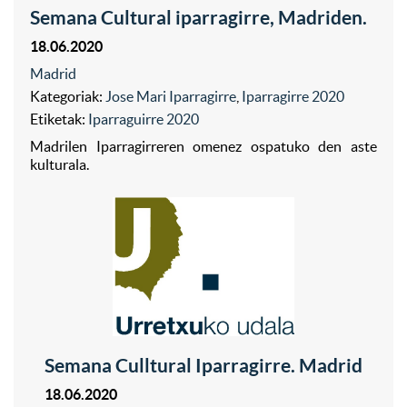
Semana Cultural iparragirre, Madriden.
18.06.2020
Madrid
Kategoriak:
Jose Mari Iparragirre
,
Iparragirre 2020
Etiketak:
Iparraguirre 2020
Madrilen Iparragirreren omenez ospatuko den aste
kulturala.
Semana Culltural Iparragirre. Madrid
18.06.2020