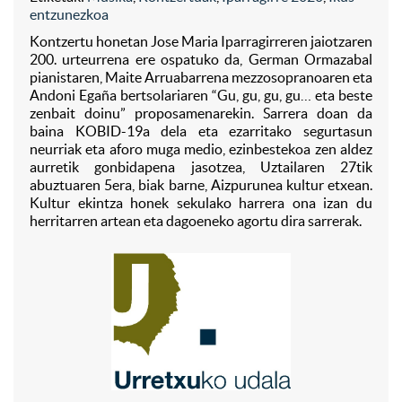
entzunezkoa
Kontzertu honetan Jose Maria Iparragirreren jaiotzaren
200. urteurrena ere ospatuko da, German Ormazabal
pianistaren, Maite Arruabarrena mezzosopranoaren eta
Andoni Egaña bertsolariaren “Gu, gu, gu, gu… eta beste
zenbait doinu” proposamenarekin. Sarrera doan da
baina KOBID-19a dela eta ezarritako segurtasun
neurriak eta aforo muga medio, ezinbestekoa zen aldez
aurretik gonbidapena jasotzea, Uztailaren 27tik
abuztuaren 5era, biak barne, Aizpurunea kultur etxean.
Kultur ekintza honek sekulako harrera ona izan du
herritarren artean eta dagoeneko agortu dira sarrerak.