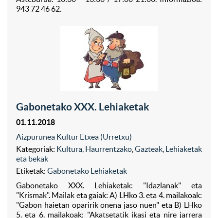
943 72 46 62.
Gabonetako XXX. Lehiaketak
01.11.2018
Aizpurunea Kultur Etxea (Urretxu)
Kategoriak:
Kultura
,
Haurrentzako
,
Gazteak
,
Lehiaketak
eta bekak
Etiketak:
Gabonetako Lehiaketak
Gabonetako XXX. Lehiaketak: "Idazlanak" eta
"Krismak". Mailak eta gaiak: A) LHko 3. eta 4. mailakoak:
"Gabon haietan oparirik onena jaso nuen" eta B) LHko
5. eta 6. mailakoak: "Akatsetatik ikasi eta nire jarrera