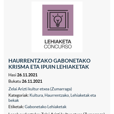
HAURRENTZAKO GABONETAKO
KRISMA ETA IPUIN LEHIAKETAK
Hasi
26.11.2021
Bukatu
26.11.2021
Zelai Arizti kultur etxea (Zumarraga)
Kategoriak:
Kultura
,
Haurrentzako
,
Lehiaketak eta
bekak
Etiketak:
Gabonetako Lehiaketak