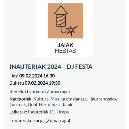
INAUTERIAK 2024 – DJ FESTA
Hasi
09.02.2024 16:30
Bukatu
09.02.2024 19:30
Renfeko trintxera (Zumarraga)
Kategoriak:
Kultura
,
Musika eta dantza
,
Haurrentzako
,
Gazteak
,
Udal-Herriabiziz
,
Jaiak
Etiketak:
Inauteriak
,
DJ Tirapu
Trintxerako karpa (Zumarraga)