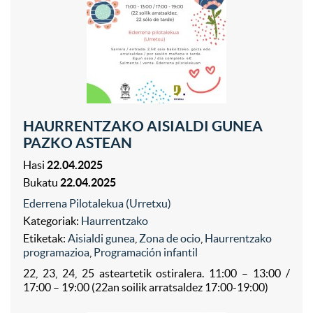
HAURRENTZAKO AISIALDI GUNEA
PAZKO ASTEAN
Hasi
22.04.2025
Bukatu
22.04.2025
Ederrena Pilotalekua (Urretxu)
Kategoriak:
Haurrentzako
Etiketak:
Aisialdi gunea
,
Zona de ocio
,
Haurrentzako
programazioa
,
Programación infantil
22, 23, 24, 25 asteartetik ostiralera. 11:00 – 13:00 /
17:00 – 19:00 (22an soilik arratsaldez 17:00-19:00)