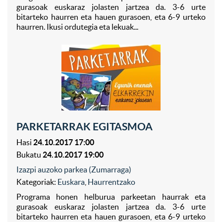
gurasoak euskaraz jolasten jartzea da. 3-6 urte
bitarteko haurren eta hauen gurasoen, eta 6-9 urteko
haurren. Ikusi ordutegia eta lekuak...
PARKETARRAK EGITASMOA
Hasi
24.10.2017 17:00
Bukatu
24.10.2017 19:00
Izazpi auzoko parkea (Zumarraga)
Kategoriak:
Euskara
,
Haurrentzako
Programa honen helburua parkeetan haurrak eta
gurasoak euskaraz jolasten jartzea da. 3-6 urte
bitarteko haurren eta hauen gurasoen, eta 6-9 urteko