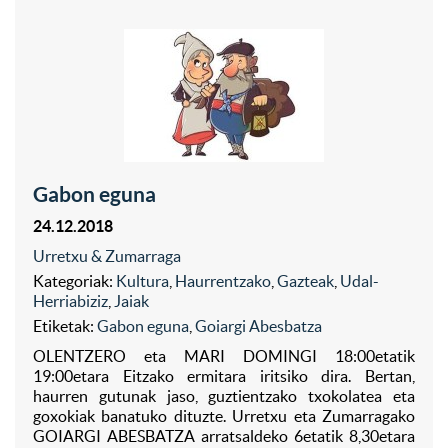
Gabon eguna
24.12.2018
Urretxu & Zumarraga
Kategoriak:
Kultura
,
Haurrentzako
,
Gazteak
,
Udal-
Herriabiziz
,
Jaiak
Etiketak:
Gabon eguna
,
Goiargi Abesbatza
OLENTZERO eta MARI DOMINGI 18:00etatik
19:00etara Eitzako ermitara iritsiko dira. Bertan,
haurren gutunak jaso, guztientzako txokolatea eta
goxokiak banatuko dituzte. Urretxu eta Zumarragako
GOIARGI ABESBATZA arratsaldeko 6etatik 8,30etara