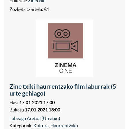
Etiketak:
Zinetxiki
Zozketa txartela: €1
Zine txiki haurrentzako film laburrak (5
urte gehiago)
Hasi
17.01.2021 17:00
Bukatu
17.01.2021 18:00
Labeaga Aretoa (Urretxu)
Kategoriak:
Kultura
,
Haurrentzako