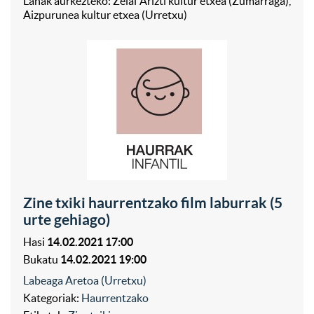
Lanak aurkezteko: Zelai Arizti kultur etxea (Zumarraga),
Aizpurunea kultur etxea (Urretxu)
Zine txiki haurrentzako film laburrak (5
urte gehiago)
Hasi
14.02.2021 17:00
Bukatu
14.02.2021 19:00
Labeaga Aretoa (Urretxu)
Kategoriak:
Haurrentzako