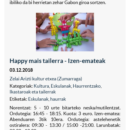
ibiliko da bi herrietan zehar Gabon giroa sortzen.
Happy mais tailerra - Izen-emateak
03.12.2018
Zelai Arizti kultur etxea (Zumarraga)
Kategoriak:
Kultura
,
Eskulanak
,
Haurrentzako
,
Ikastaroak eta tailerrak
Etiketak:
Eskulanak
,
haurrak
Norentzat: 5 - 10 urte bitarteko neska/mutilentzat.
Ordutegia: 16:45 - 18:15. Kuota: 3 euro. Izen-ematea:
Abenduaren 3tik 10era. Ordutegia: astelehenetik
ostiralera: 09:30 - 13:30 / 15:00 -21:00. Larunbatak: