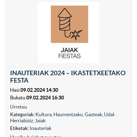
INAUTERIAK 2024 – IKASTETXEETAKO
FESTA
Hasi
09.02.2024 14:30
Bukatu
09.02.2024 16:30
Urretxu
Kategoriak:
Kultura
,
Haurrentzako
,
Gazteak
,
Udal-
Herriabiziz
,
Jaiak
Etiketak:
Inauteriak