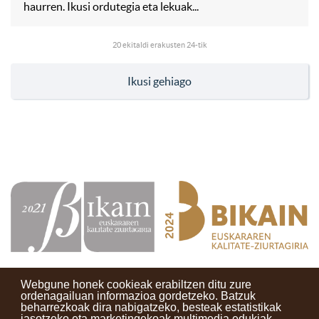
haurren. Ikusi ordutegia eta lekuak...
20
ekitaldi erakusten 24-tik
Ikusi gehiago
Webgune honek cookieak erabiltzen ditu zure
ordenagailuan informazioa gordetzeko. Batzuk
beharrezkoak dira nabigatzeko, besteak estatistikak
Kontaktuak
Erabilera baldintzak
Lege oharra
Berriak
jasotzeko eta marketingekoak multimedia edukiak