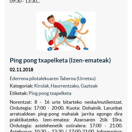
09:30 - 13:30...
Ping pong txapelketa (Izen-emateak)
02.11.2018
Ederrena pilotalekuaren Taberna (Urretxu)
Kategoriak:
Kirolak
,
Haurrentzako
,
Gazteak
Etiketak:
Ping pong txapelketa
Norentzat: 8 - 16 urte bitarteko neska/mutilentzat.
Ordutegia: 17:00 - 20:00. Kuota: Dohainik. Larunbat
arratsaldean ping-pong mahaiak jarrita egongo dira
praktikatzeko. Izen-ematea: Azaroaren 2tik 10ra.
Ordutegia: astelehenetik ostiralera: 17:00 - 21:00.
Asteburua: 10:30 - 13:30 / 17:00-21:00. Informazioa: