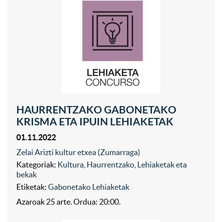
HAURRENTZAKO GABONETAKO
KRISMA ETA IPUIN LEHIAKETAK
01.11.2022
Zelai Arizti kultur etxea (Zumarraga)
Kategoriak:
Kultura
,
Haurrentzako
,
Lehiaketak eta
bekak
Etiketak:
Gabonetako Lehiaketak
Azaroak 25 arte. Ordua: 20:00.