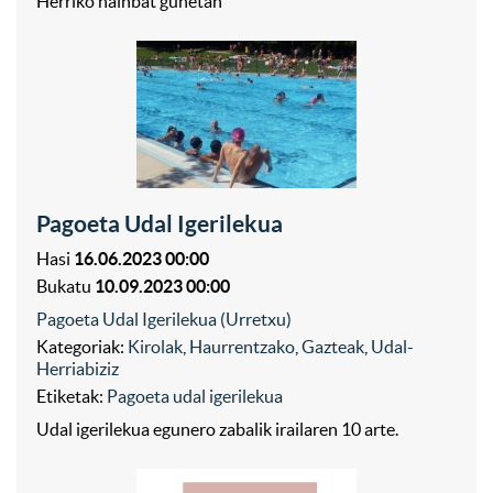
Herriko hainbat gunetan
Pagoeta Udal Igerilekua
Hasi
16.06.2023 00:00
Bukatu
10.09.2023 00:00
Pagoeta Udal Igerilekua (Urretxu)
Kategoriak:
Kirolak
,
Haurrentzako
,
Gazteak
,
Udal-
Herriabiziz
Etiketak:
Pagoeta udal igerilekua
Udal igerilekua egunero zabalik irailaren 10 arte.