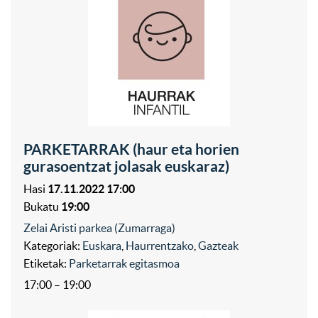
PARKETARRAK (haur eta horien
gurasoentzat jolasak euskaraz)
Hasi
17.11.2022 17:00
Bukatu
19:00
Zelai Aristi parkea (Zumarraga)
Kategoriak:
Euskara
,
Haurrentzako
,
Gazteak
Etiketak:
Parketarrak egitasmoa
17:00 – 19:00