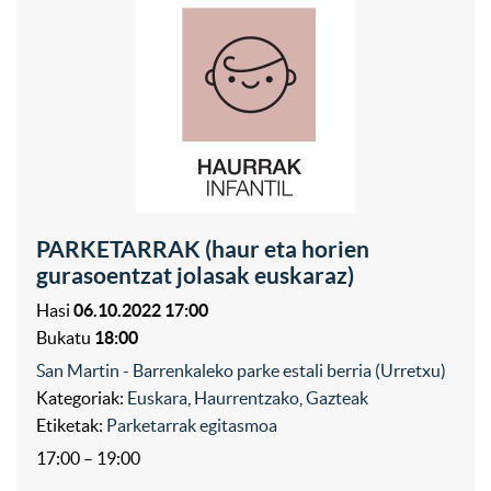
PARKETARRAK (haur eta horien
gurasoentzat jolasak euskaraz)
Hasi
06.10.2022 17:00
Bukatu
18:00
San Martin - Barrenkaleko parke estali berria (Urretxu)
Kategoriak:
Euskara
,
Haurrentzako
,
Gazteak
Etiketak:
Parketarrak egitasmoa
17:00 – 19:00