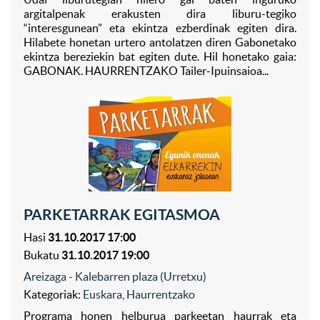
argitalpenak erakusten dira liburu-tegiko
“interesgunean” eta ekintza ezberdinak egiten dira.
Hilabete honetan urtero antolatzen diren Gabonetako
ekintza bereziekin bat egiten dute. Hil honetako gaia:
GABONAK. HAURRENTZAKO Tailer-Ipuinsaioa...
PARKETARRAK EGITASMOA
Hasi
31.10.2017 17:00
Bukatu
31.10.2017 19:00
Areizaga - Kalebarren plaza (Urretxu)
Kategoriak:
Euskara
,
Haurrentzako
Programa honen helburua parkeetan haurrak eta