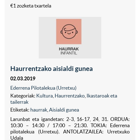
€1 zozketa txartela
Haurrentzako aisialdi gunea
02.03.2019
Ederrena Pilotalekua (Urretxu)
Kategoriak:
Kultura
,
Haurrentzako
,
Ikastaroak eta
tailerrak
Etiketak:
haurrak
,
Aisialdi gunea
Larunbat eta igandetan: 2-3, 16-17, 24, 31. ORDUA:
10:30 – 14:30 / 17:00 – 21:30. TOKIA: Ederrena
pilotalekua (Urretxu). ANTOLATZAILEA: Urretxuko
Udala