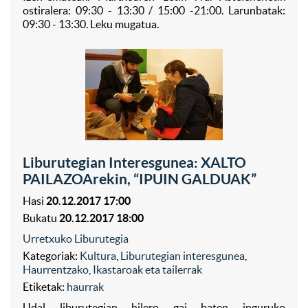
ostiralera: 09:30 - 13:30 / 15:00 -21:00. Larunbatak:
09:30 - 13:30. Leku mugatua.
Liburutegian Interesgunea: XALTO
PAILAZOArekin, “IPUIN GALDUAK”
Hasi
20.12.2017 17:00
Bukatu
20.12.2017 18:00
Urretxuko Liburutegia
Kategoriak:
Kultura
,
Liburutegian interesgunea
,
Haurrentzako
,
Ikastaroak eta tailerrak
Etiketak:
haurrak
Udal liburutegian hilero gai baten inguruko