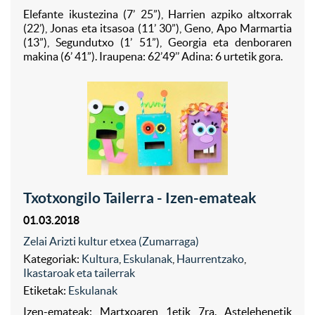
Elefante ikustezina (7’ 25”), Harrien azpiko altxorrak
(22’), Jonas eta itsasoa (11’ 30”), Geno, Apo Marmartia
(13”), Segundutxo (1’ 51”), Georgia eta denboraren
makina (6’ 41”). Iraupena: 62’49’’ Adina: 6 urtetik gora.
Txotxongilo Tailerra - Izen-emateak
01.03.2018
Zelai Arizti kultur etxea (Zumarraga)
Kategoriak:
Kultura
,
Eskulanak
,
Haurrentzako
,
Ikastaroak eta tailerrak
Etiketak:
Eskulanak
Izen-emateak: Martxoaren 1etik 7ra. Astelehenetik