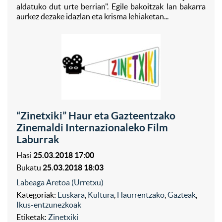
aldatuko dut urte berrian". Egile bakoitzak lan bakarra
aurkez dezake idazlan eta krisma lehiaketan...
“Zinetxiki” Haur eta Gazteentzako
Zinemaldi Internazionaleko Film
Laburrak
Hasi
25.03.2018 17:00
Bukatu
25.03.2018 18:03
Labeaga Aretoa (Urretxu)
Kategoriak:
Euskara
,
Kultura
,
Haurrentzako
,
Gazteak
,
Ikus-entzunezkoak
Etiketak:
Zinetxiki