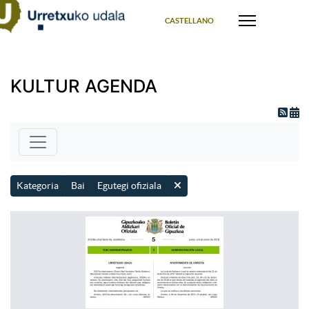
Select your language
CASTELLANO
KULTUR AGENDA
Kategoria
Bai
Egutegi ofiziala