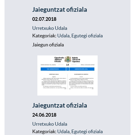
Jaieguntzat ofiziala
02.07.2018
Urretxuko Udala
Kategoriak:
Udala
,
Egutegi ofiziala
Jaiegun ofiziala
Jaieguntzat ofiziala
24.06.2018
Urretxuko Udala
Kategoriak:
Udala
,
Egutegi ofiziala