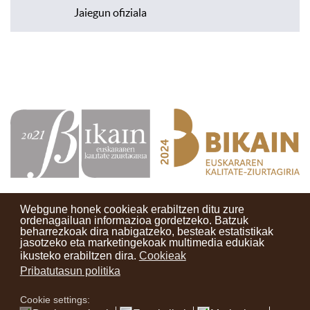
Jaiegun ofiziala
Webgune honek cookieak erabiltzen ditu zure
ordenagailuan informazioa gordetzeko. Batzuk
beharrezkoak dira nabigatzeko, besteak estatistikak
Kontaktuak
Erabilera baldintzak
Lege oharra
Berriak
jasotzeko eta marketingekoak multimedia edukiak
ikusteko erabiltzen dira.
Cookieak
Zure iritzia
Pribatutasun politika
Cookie settings:
instagram
facebook
youtube