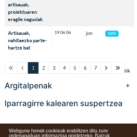
artisauak,
proiektuaren
eragile nagusiak
19 06 06
Artisauak,
jon
1495
nahitaezko parte-
hartze bat
1
2
3
4
5
6
7
1 orria 7 orritik
Argitalpenak
Iparragirre kalearen suspertzea
Webgune honek cookieak erabiltzen ditu zure
ordenagailuan informazioa gordetzeko. Batzuk