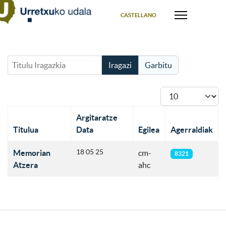
Select your language
CASTELLANO
Titulu Iragazkia
Iragazi
Garbitu
Bistaratu #
Argitaratze
Titulua
Data
Egilea
Agerraldiak
Articles
18 05 25
Memorian
cm-
8321
Atzera
ahc