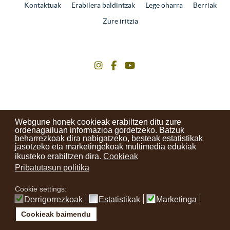
Kontaktuak
Erabilera baldintzak
Lege oharra
Berriak
Zure iritzia
instagram
facebook
youtube
Webgune honek cookieak erabiltzen ditu zure
ordenagailuan informazioa gordetzeko. Batzuk
beharrezkoak dira nabigatzeko, besteak estatistikak
jasotzeko eta marketingekoak multimedia edukiak
ikusteko erabiltzen dira.
Cookieak
Pribatutasun politika
Cookie settings:
Derrigorrezkoak
Estatistikak
Marketinga
Cookieak baimendu