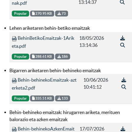
13:14:37
nak.pdf
Popular
270.95 KB
73
Lehen ariketaren behin-betiko emaitzak
BehinBetikoEmaitzak-1Arik
18/05/2026
13:14:36
eta.pdf
Popular
288.61 KB
186
Bigarren ariketaren behin-behineko emaitzak
Behin-behinekoEmaitzak-azt
10/06/2026
10:41:12
erketa2.pdf
Popular
335.51 KB
133
Behin-behineko emaitzak: hirugarren ariketa, merituen
balorazio eta azken emaitzak
Behin-behinekoAzkenEmait
17/07/2026