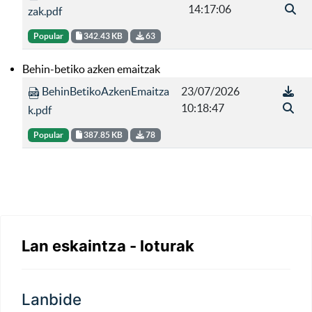
14:17:06
zak.pdf
Popular
342.43 KB
63
Behin-betiko azken emaitzak
BehinBetikoAzkenEmaitza
23/07/2026
10:18:47
k.pdf
Popular
387.85 KB
78
Lan eskaintza - loturak
Lanbide