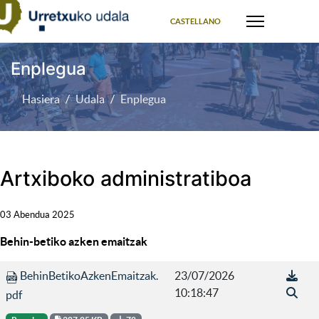
Select your language
CASTELLANO
Enplegua
Hasiera
Udala
Enplegua
Artxiboko administratiboa
03 Abendua 2025
Behin-betiko azken emaitzak
BehinBetikoAzkenEmaitzak.
23/07/2026
10:18:47
pdf