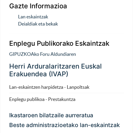
Gazte Informazioa
Lan eskaintzak
Deialdiak eta bekak
Enplegu Publikorako Eskaintzak
GIPUZKOAko Foru Aldundiaren
Herri Arduralaritzaren Euskal
Erakuendea (IVAP)
Lan-eskaintzen harpidetza - Lanpoltsak
Enplegu publikoa - Prestakuntza
Ikastaroen bilatzaile aurreratua
Beste administrazioetako lan-eskaintzak