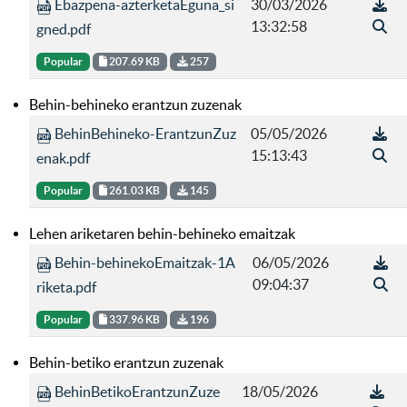
Ebazpena-azterketaEguna_si
30/03/2026
13:32:58
gned.pdf
Popular
207.69 KB
257
Behin-behineko erantzun zuzenak
BehinBehineko-ErantzunZuz
05/05/2026
15:13:43
enak.pdf
Popular
261.03 KB
145
Lehen ariketaren behin-behineko emaitzak
Behin-behinekoEmaitzak-1A
06/05/2026
09:04:37
riketa.pdf
Popular
337.96 KB
196
Behin-betiko erantzun zuzenak
BehinBetikoErantzunZuze
18/05/2026