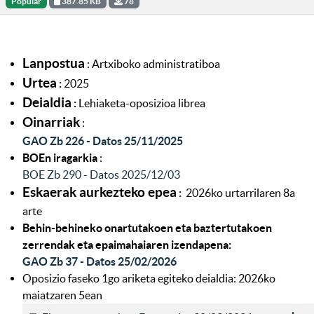
Popular
387.85 KB
78
Lanpostua
:
Artxiboko administratiboa
Urtea
:
2025
Deialdia
:
Lehiaketa-oposizioa librea
Oinarriak
:
GAO Zb 226 - Datos 25/11/2025
BOEn iragarkia
:
BOE Zb 290 - Datos 2025/12/03
Eskaerak aurkezteko epea
:
2026ko urtarrilaren 8a
arte
Behin-behineko onartutakoen eta baztertutakoen
zerrendak eta epaimahaiaren izendapena:
GAO Zb 37 - Datos 25/02/2026
Oposizio faseko 1go ariketa egiteko deialdia: 2026ko
maiatzaren 5ean