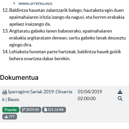
www.urretxu.eus
Baldintza hauetan zalantzarik balego, hautaketa egin duen
epaimahaiaren iritzia izango da nagusi, eta horren erabakia
apelaez inaizango da.
Argitaratu gabeko lanen babeserako, epaimahaiaren
erabakia argitaratzen denean, saritu gabeko lanak deuseztu
egingo dira.
Lehiaketa honetan parte hartzeak, baldintza hauek goitik
behera onartzea dakar berekin.
Dokumentua
Iparragirre Sariak 2019: Oinarria
01/04/2019
02:00:00
k | Bases
Popular
2019.04
321.56 KB
777