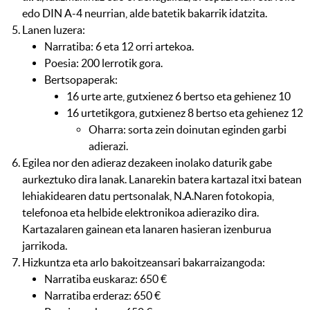
edo DIN A-4 neurrian, alde batetik bakarrik idatzita.
Lanen luzera:
Narratiba: 6 eta 12 orri artekoa.
Poesia: 200 lerrotik gora.
Bertsopaperak:
16 urte arte, gutxienez 6 bertso eta gehienez 10
16 urtetikgora, gutxienez 8 bertso eta gehienez 12
Oharra: sorta zein doinutan eginden garbi
adierazi.
Egilea nor den adieraz dezakeen inolako daturik gabe
aurkeztuko dira lanak. Lanarekin batera kartazal itxi batean
lehiakidearen datu pertsonalak, N.A.Naren fotokopia,
telefonoa eta helbide elektronikoa adieraziko dira.
Kartazalaren gainean eta lanaren hasieran izenburua
jarrikoda.
Hizkuntza eta arlo bakoitzeansari bakarraizangoda:
Narratiba euskaraz: 650 €
Narratiba erderaz: 650 €