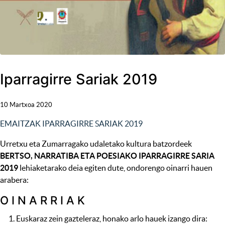
Iparragirre Sariak 2019
10 Martxoa 2020
EMAITZAK IPARRAGIRRE SARIAK 2019
Urretxu eta Zumarragako udaletako kultura batzordeek
BERTSO, NARRATIBA ETA POESIAKO IPARRAGIRRE SARIA
2019
lehiaketarako deia egiten dute, ondorengo oinarri hauen
arabera:
O I N A R R I A K
Euskaraz zein gazteleraz, honako arlo hauek izango dira: