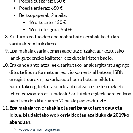
Poesia euskaraz: 650 €
Poesia erderaz: 650 €
Bertsopaperak, 2 maila:
16 urte arte, 150 €
16 urtetik gora, 650 €
Kulturan gaitua den epaimahai batek erabakiko du lan
sarituak zeintzuk diren.
Epaimahaiak sariak eman gabe utz ditzake, aurkeztutako
lanek gutxieneko kalitaterik ez dutela irizten badio.
Erakunde antolatzaileek, saritutako lanak argitaratu egingo
dituzte liburu formatuan, edizio komertzial batean, ISBN
erregistroarekin, bakarka edo liburu batean bilduta.
Saritutako egileek erakunde antolatzaileei uzten dizkiete
lehen edizioaren eskubideak. Saritutako egileek beraien lana
agertzen den liburuaren 20na ale jasoko dituzte.
Epaimahaiaren erabakia eta sari banaketaren data eta
lekua, bi udaletako web orrialdeetan azalduko da 2019ko
abenduan.
www.zumarraga.eus