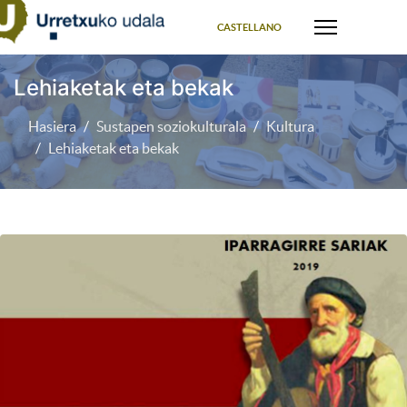
Select your language
CASTELLANO
Lehiaketak eta bekak
Hasiera
Sustapen soziokulturala
Kultura
Lehiaketak eta bekak