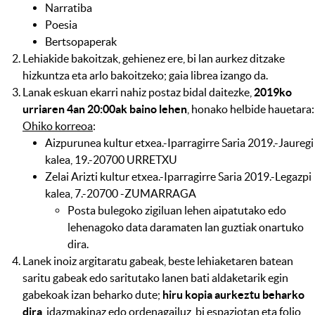
Narratiba
Poesia
Bertsopaperak
Lehiakide bakoitzak, gehienez ere, bi lan aurkez ditzake
hizkuntza eta arlo bakoitzeko; gaia librea izango da.
Lanak eskuan ekarri nahiz postaz bidal daitezke,
2019ko
urriaren 4an 20:00ak baino lehen
, honako helbide hauetara:
Ohiko korreoa
:
Aizpurunea kultur etxea.-Iparragirre Saria 2019.-Jauregi
kalea, 19.-20700 URRETXU
Zelai Arizti kultur etxea.-Iparragirre Saria 2019.-Legazpi
kalea, 7.-20700 -ZUMARRAGA
Posta bulegoko zigiluan lehen aipatutako edo
lehenagoko data daramaten lan guztiak onartuko
dira.
Lanek inoiz argitaratu gabeak, beste lehiaketaren batean
saritu gabeak edo saritutako lanen bati aldaketarik egin
gabekoak izan beharko dute;
hiru kopia aurkeztu beharko
dira
, idazmakinaz edo ordenagailuz, bi espaziotan eta folio