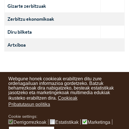
Gizarte zerbitzuak
Zerbitzu ekonomikoak
Diru bilketa
Artxiboa
Webgune honek cookieak erabiltzen ditu zure
ordenagailuan informazioa gordetzeko. Batzuk
beharrezkoak dira nabigatzeko, besteak estatistikak
Kontaktuak
Erabilera baldintzak
Lege oharra
Berriak
jasotzeko eta marketingekoak multimedia edukiak
ikusteko erabiltzen dira.
Cookieak
Zure iritzia
Pribatutasun politika
Cookie settings:
instagram
facebook
youtube
Derrigorrezkoak
Estatistikak
Marketinga