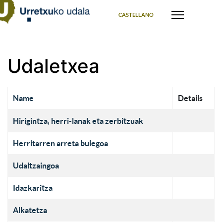
Select your language
CASTELLANO
Udaletxea
Name
Details
Contacts,
Hirigintza, herri-lanak eta zerbitzuak
Herritarren arreta bulegoa
Udaltzaingoa
Idazkaritza
Alkatetza