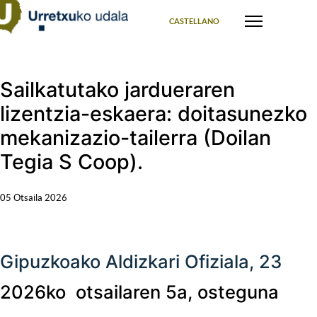
Select your language
CASTELLANO
Sailkatutako jardueraren
lizentzia-eskaera: doitasunezko
mekanizazio-tailerra (Doilan
Tegia S Coop).
05 Otsaila 2026
Gipuzkoako Aldizkari Ofiziala, 23
2026ko otsailaren 5a, osteguna