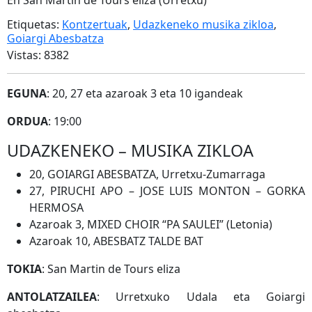
Etiquetas:
Kontzertuak
,
Udazkeneko musika zikloa
,
Goiargi Abesbatza
Vistas: 8382
EGUNA
: 20, 27 eta azaroak 3 eta 10 igandeak
ORDUA
: 19:00
UDAZKENEKO – MUSIKA ZIKLOA
20, GOIARGI ABESBATZA, Urretxu-Zumarraga
27, PIRUCHI APO – JOSE LUIS MONTON – GORKA
HERMOSA
Azaroak 3, MIXED CHOIR “PA SAULEI” (Letonia)
Azaroak 10, ABESBATZ TALDE BAT
TOKIA
: San Martin de Tours eliza
ANTOLATZAILEA
: Urretxuko Udala eta Goiargi