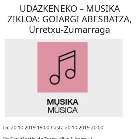
UDAZKENEKO – MUSIKA
ZIKLOA: GOIARGI ABESBATZA,
Urretxu-Zumarraga
De 20.10.2019 19:00 hasta 20.10.2019 20:00
En San Martin de Tours eliza (Urretxu)