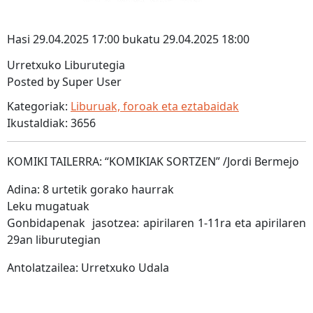
Hasi 29.04.2025 17:00 bukatu 29.04.2025 18:00
Urretxuko Liburutegia
Posted by Super User
Kategoriak:
Liburuak, foroak eta eztabaidak
Ikustaldiak: 3656
KOMIKI TAILERRA: “KOMIKIAK SORTZEN” /Jordi Bermejo
Adina: 8 urtetik gorako haurrak
Leku mugatuak
Gonbidapenak jasotzea: apirilaren 1-11ra eta apirilaren
29an liburutegian
Antolatzailea: Urretxuko Udala