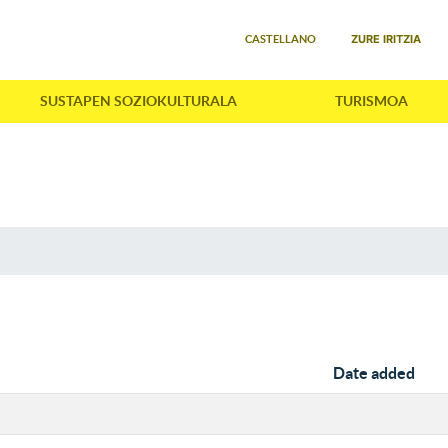
Select your language
ZURE IRITZIA
CASTELLANO
SUSTAPEN SOZIOKULTURALA
TURISMOA
Date added