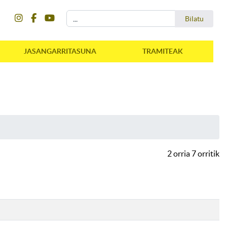
instagram
facebook
youtube
Bilatu
Bilatu
JASANGARRITASUNA
TRAMITEAK
2 orria 7 orritik