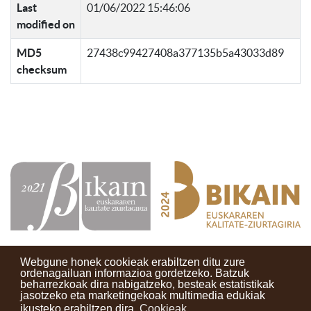
Last
01/06/2022 15:46:06
modified on
MD5
27438c99427408a377135b5a43033d89
checksum
Webgune honek cookieak erabiltzen ditu zure
ordenagailuan informazioa gordetzeko. Batzuk
beharrezkoak dira nabigatzeko, besteak estatistikak
Kontaktuak
Erabilera baldintzak
Lege oharra
Berriak
jasotzeko eta marketingekoak multimedia edukiak
ikusteko erabiltzen dira.
Cookieak