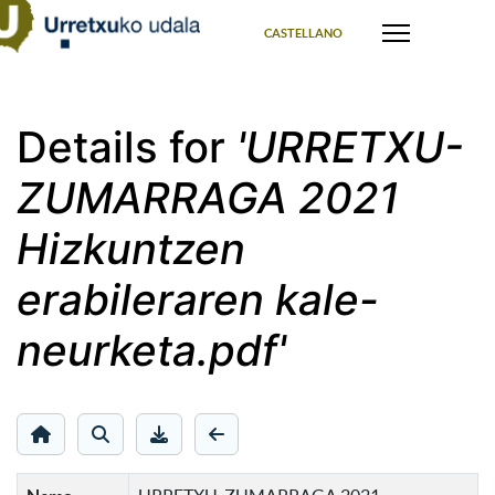
Select your language
CASTELLANO
Details for
'URRETXU-
ZUMARRAGA 2021
Hizkuntzen
erabileraren kale-
neurketa.pdf'