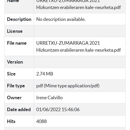
Name
URRETXU-ZUMARRAGA 2021
Hizkuntzen erabileraren kale-neurketa.pdf
Description
No description available.
License
File name
URRETXU-ZUMARRAGA 2021
Hizkuntzen erabileraren kale-neurketa.pdf
Version
Size
2.74 MB
File type
pdf (Mime type application/pdf)
Owner
Irene Calvillo
Date added
01/06/2022 15:46:06
Hits
4088