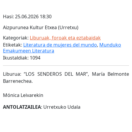
Hasi: 25.06.2026 18:30
Aizpurunea Kultur Etxea (Urretxu)
Kategoriak:
Liburuak, foroak eta eztabaidak
Etiketak:
Literatura de mujeres del mundo
,
Munduko
Emakumeen Literatura
Ikustaldiak: 1094
Liburua: “LOS SENDEROS DEL MAR”, María Belmonte
Barrenechea.
Mónica Leivarekin
ANTOLATZAILEA
: Urretxuko Udala