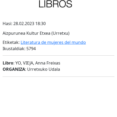
Hasi: 28.02.2023 18:30
Aizpurunea Kultur Etxea (Urretxu)
Etiketak:
Literatura de mujeres del mundo
Ikustaldiak: 5794
Libro
: YO, VIEJA, Anna Freixas
ORGANIZA
: Urretxuko Udala