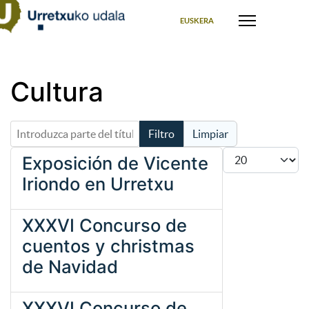
Seleccione su idioma
EUSKERA
Cultura
Introduzca parte del título
Filtro
Limpiar
Cantidad
Exposición de Vicente
Iriondo en Urretxu
XXXVI Concurso de
cuentos y christmas
de Navidad
XXXVI Concurso de