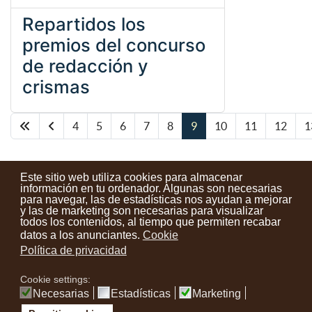
Repartidos los
premios del concurso
de redacción y
crismas
4
5
6
7
8
9
10
11
12
1
Página 9 de 23
Este sitio web utiliza cookies para almacenar
información en tu ordenador. Algunas son necesarias
para navegar, las de estadísticas nos ayudan a mejorar
y las de marketing son necesarias para visualizar
Contactos
Condiciones de uso
Aviso legal
Noticias
todos los contenidos, al tiempo que permiten recabar
datos a los anunciantes.
Cookie
Tu opinión cuenta
Política de privacidad
Cookie settings:
instagram
facebook
youtube
Necesarias
Estadísticas
Marketing