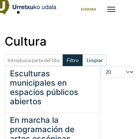
Seleccione su idioma
EUSKERA
Cultura
Introduzca parte del título
Filtro
Limpiar
Cantidad
Esculturas
municipales en
espacios públicos
abiertos
En marcha la
programación de
artes escénicas