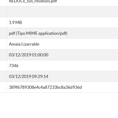
REDUCE_tus_residuos.pdf
1.9 MB
pdf (Tipo MIME application/pdf)
Amaia Lizarralde
03/12/2019 01:00:00
7346
03/12/2019 09:29:14
389f6789308e4c4a87233bc8a36d936d