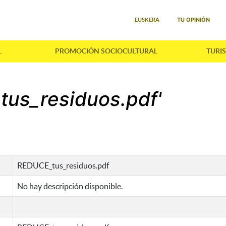
Seleccione su idioma
TU OPINIÓN
EUSKERA
L
PROMOCIÓN SOCIOCULTURAL
TURI
tus_residuos.pdf'
REDUCE_tus_residuos.pdf
No hay descripción disponible.