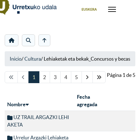
Seleccione su idioma
EUSKERA
Inicio
/
Cultura
/
Lehiaketak eta bekak_Concursos y becas
Página 1 de 5
1
2
3
4
5
Fecha
Nombre
agregada
UZ TRAIL ARGAZKI LEHI
AKETA
Urrelur Argazki Lehiaketa