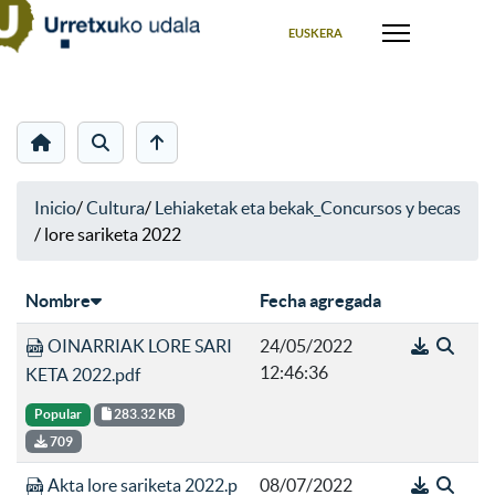
Seleccione su idioma
EUSKERA
Inicio
/
Cultura
/
Lehiaketak eta bekak_Concursos y becas
/
lore sariketa 2022
Nombre
Fecha agregada
OINARRIAK LORE SARI
24/05/2022
12:46:36
KETA 2022.pdf
Popular
283.32 KB
709
Akta lore sariketa 2022.p
08/07/2022