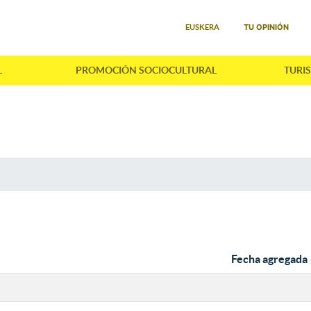
Seleccione su idioma
TU OPINIÓN
EUSKERA
L
PROMOCIÓN SOCIOCULTURAL
TURI
Fecha agregada