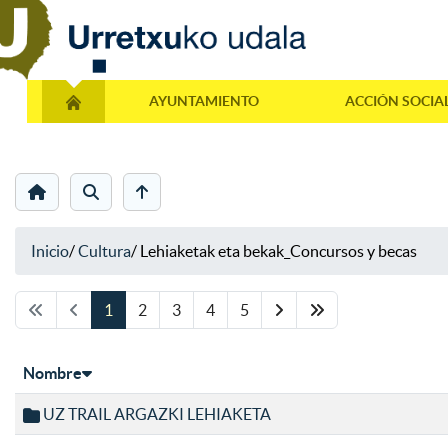
AYUNTAMIENTO
ACCIÓN SOCIA
Inicio
/
Cultura
/
Lehiaketak eta bekak_Concursos y becas
1
2
3
4
5
Nombre
UZ TRAIL ARGAZKI LEHIAKETA