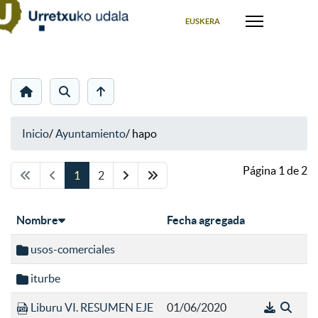
Seleccione su idioma
EUSKERA
Inicio
/
Ayuntamiento
/
hapo
Página 1 de 2
1
2
Nombre
Fecha agregada
usos-comerciales
iturbe
Liburu VI. RESUMEN EJE
01/06/2020