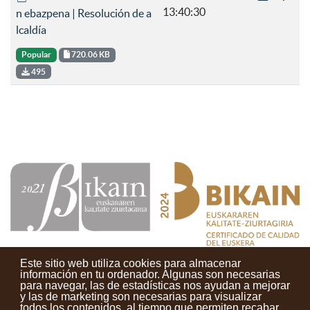
13:40:30
n ebazpena | Resolución de a
lcaldía
Popular
720.06 KB
495
Este sitio web utiliza cookies para almacenar
información en tu ordenador. Algunas son necesarias
para navegar, las de estadísticas nos ayudan a mejorar
y las de marketing son necesarias para visualizar
Contactos
Condiciones de uso
Aviso legal
Noticias
todos los contenidos, al tiempo que permiten recabar