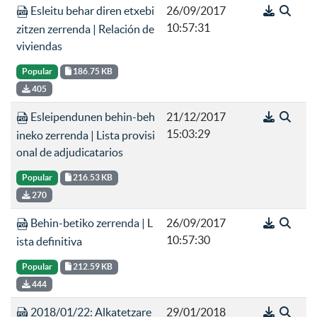
Esleitu behar diren etxebi
26/09/2017
10:57:31
zitzen zerrenda | Relación de
viviendas
Popular
186.75 KB
405
Esleipendunen behin-beh
21/12/2017
15:03:29
ineko zerrenda | Lista provisi
onal de adjudicatarios
Popular
216.53 KB
270
Behin-betiko zerrenda | L
26/09/2017
10:57:30
ista definitiva
Popular
212.59 KB
444
2018/01/22: Alkatetzare
29/01/2018