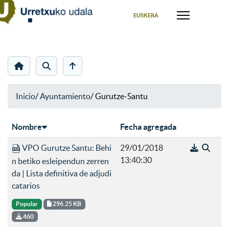
Seleccione su idioma
EUSKERA
Inicio
/
Ayuntamiento
/
Gurutze-Santu
Nombre
Fecha agregada
VPO Gurutze Santu: Behi
29/01/2018
13:40:30
n betiko esleipendun zerren
da | Lista definitiva de adjudi
catarios
Popular
296.25 KB
460