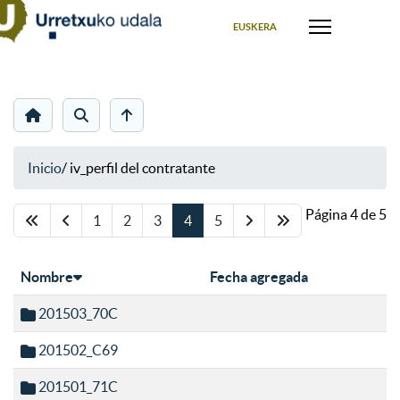
Seleccione su idioma
EUSKERA
Inicio
/
iv_perfil del contratante
Página 4 de 5
1
2
3
4
5
Nombre
Fecha agregada
201503_70C
201502_C69
201501_71C