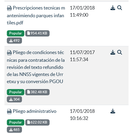
Prescripciones tecnicas m
17/01/2018
11:49:00
antenimiendo parques infan
tiles.pdf
Popular
954.41 KB
492
Pliego de condiciones téc
11/07/2017
11:57:34
nicas para contratación de la
revisión del texto refundido
de las NNSS vigentes de Urr
etxu y su conversión PGOU
Popular
382.48 KB
304
Pliego administrativo
17/01/2018
10:16:32
Popular
622.02 KB
465