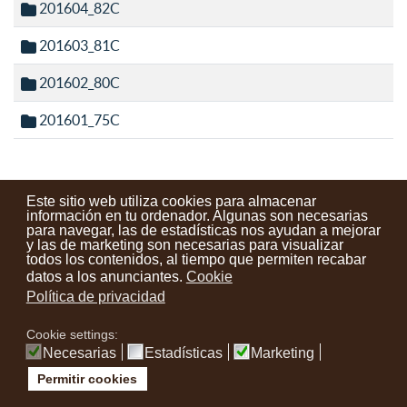
201604_82C
201603_81C
201602_80C
201601_75C
Este sitio web utiliza cookies para almacenar
información en tu ordenador. Algunas son necesarias
para navegar, las de estadísticas nos ayudan a mejorar
Contactos
Condiciones de uso
Aviso legal
Noticias
y las de marketing son necesarias para visualizar
todos los contenidos, al tiempo que permiten recabar
Tu opinión cuenta
datos a los anunciantes.
Cookie
Política de privacidad
instagram
facebook
youtube
Cookie settings:
Necesarias
Estadísticas
Marketing
Permitir cookies