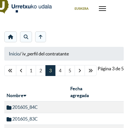
Seleccione su idioma
EUSKERA
Inicio
/
iv_perfil del contratante
Página 3 de 5
1
2
3
4
5
Fecha
Nombre
agregada
201605_84C
201605_83C