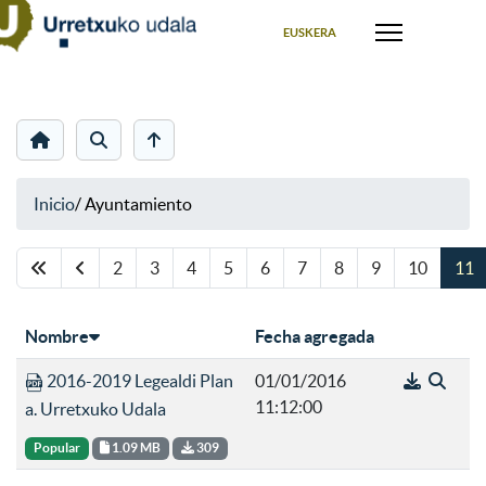
Seleccione su idioma
EUSKERA
Inicio
/
Ayuntamiento
Página 11 de 11
2
3
4
5
6
7
8
9
10
11
Nombre
Fecha agregada
2016-2019 Legealdi Plan
01/01/2016
11:12:00
a. Urretxuko Udala
Popular
1.09 MB
309