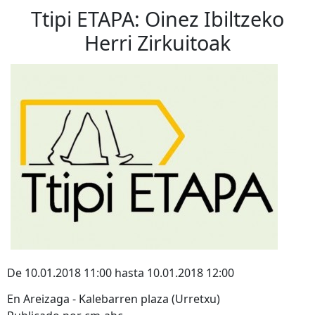
Ttipi ETAPA: Oinez Ibiltzeko
Herri Zirkuitoak
De 10.01.2018 11:00 hasta 10.01.2018 12:00
En Areizaga - Kalebarren plaza (Urretxu)