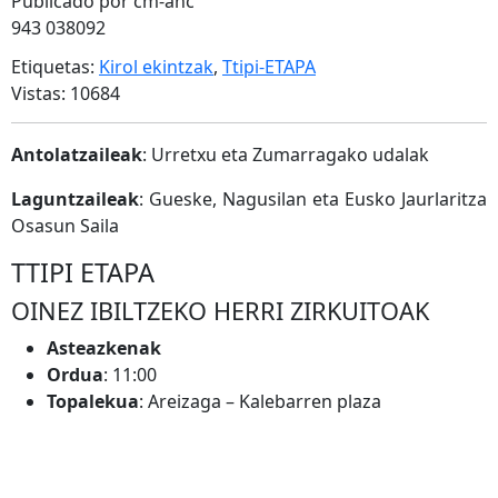
Publicado por cm-ahc
943 038092
Etiquetas:
Kirol ekintzak
,
Ttipi-ETAPA
Vistas: 10684
Antolatzaileak
: Urretxu eta Zumarragako udalak
Laguntzaileak
: Gueske, Nagusilan eta Eusko Jaurlaritza
Osasun Saila
TTIPI ETAPA
OINEZ IBILTZEKO HERRI ZIRKUITOAK
Asteazkenak
Ordua
: 11:00
Topalekua
: Areizaga – Kalebarren plaza